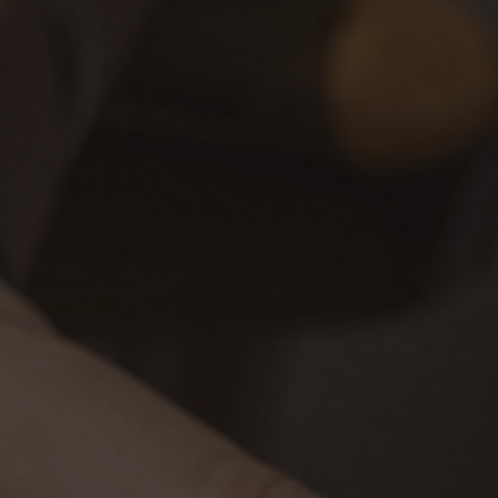
Diariamente, das 18h às 22h, no Champagne Terrace and Lounge.
Reservar agora
A e
Um menu insp
de toda a vida