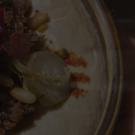
Líbano a
is
uma paragem
int-Tropez
e Alan Geaam é tudo menos comum.
béria, criado no Líbano e autodidata
sou anos a perseguir um sonho que