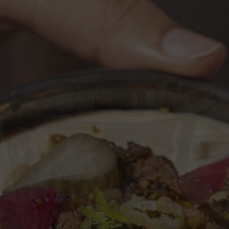
mesa.
O menu apres
clássicos, fei
julgar), e ta
Chef Alan Gea
frescas, roli
kafta glacead
glaceado com
acompanhar um
descubr