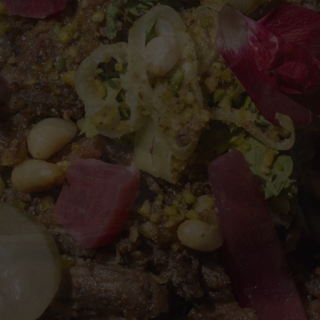
Do 
Par
Com 
em Sa
A história d
Nascido na Li
em Paris, pas