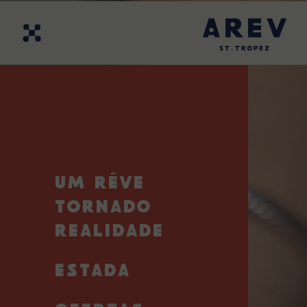
EN
FR
PT
DE
Encontre-Nos
Contacte-Nos
UM RÊVE
ALAN 
TORNADO
Um toq
REALIDADE
De 7 de
ESTADA
uma re
com um