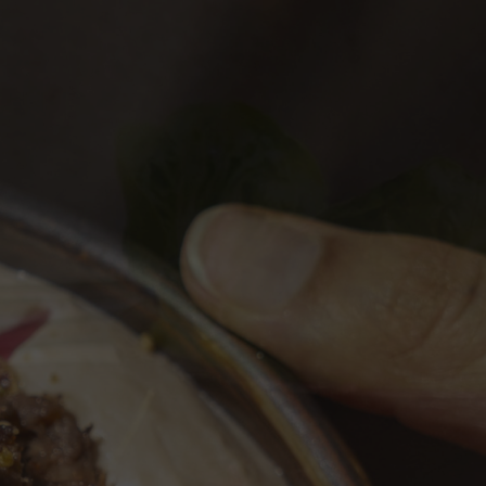
enta uma seleção de mezze libaneses
tos para partilhar (ou não, não vamos
mbém algumas criações exclusivas do
am, incluindo húmus verde com ervas
nhos de shawarma de aves, almôndegas
as com melaço de romã e polvo
 melaço de romã — perfeitos para
 cocktail ao pôr-do-sol, ou dois.
a o nosso menu