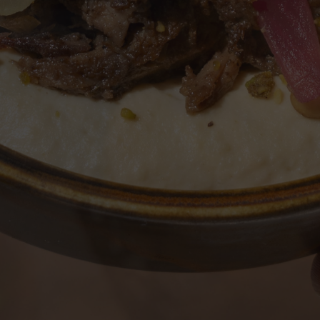
acabaria por l
Hoje, a sua co
libanesa, em p
este verão, a 
Reserva