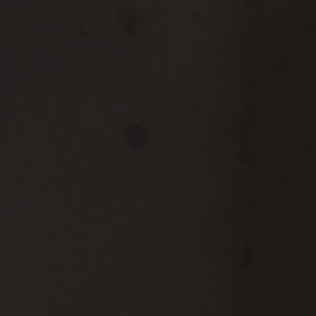
TROPEZ
simples
ores com
ardoado
alquer.