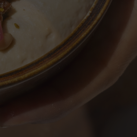
he valer uma estrela Michelin.
zinha conta essa história: em parte
arte francesa, inteiramente sua. E
história continua em Saint-Tropez.
r Agora