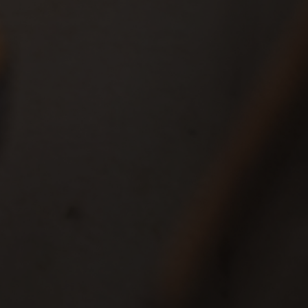
xperiência
irado em memórias, viagens e um amor
 por reunir as pessoas à volta da