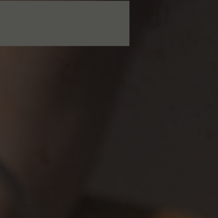
página inicial
jante e saborear
alan geaam
RESERVAR UMA MESA
GEAAM NA AREV ST. 
ue do Líbano. Um toque de França. Um verão em Saint-Tropez. É tão 
quanto isso.
 julho a 19 de setembro, o AREV St. Tropez vai intensificar os sab
sidência de verão exclusiva do chef franco-libanês Alan Geaam, gal
a estrela Michelin, e, acreditem, isto não é um romance de verão qu