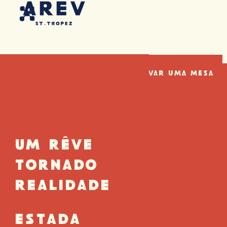
EN
FR
PT
DE
Reservar Agora
Reservar Uma Mesa
UM RÊVE
TORNADO
REALIDADE
ESTADA