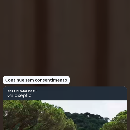
experimentar o poder
rejuvenescedor do vapor
Ousado e divertido e ainda relaxante no
design, o AREV Spa with Maison ST dispõe de
dois hammams para o uso exclusivo dos
hóspedes do hotel e do spa.
A elevada humidade e calor ajudam no
relaxamento e alívio do stress, promovem o
fluxo sanguíneo e melhoram a circulação, e
abrem os poros e limpam profundamente a
pele removendo impurezas e células mortas da
pele.