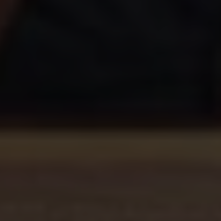
concebidos para satisfazer os desejos e
necessidades únicos de cada cliente. Desde o
momento em que chegam, os hóspedes são
convidados a criar uma atmosfera que os reflita:
escolhendo a música, a iluminação e até
mesmo a fragrância… cada detalhe é
cuidadosamente selecionado para
proporcionar uma experiência profundamente
sensorial e à medida.
Combinando inovação, requinte e uma atenção
meticulosa a cada momento, o AREV x Maison
ST oferece muito mais do que um simples
tratamento: uma experiência única onde o bem-
estar e a beleza se unem numa harmonia
perfeitamente personalizada.
Reservar agora