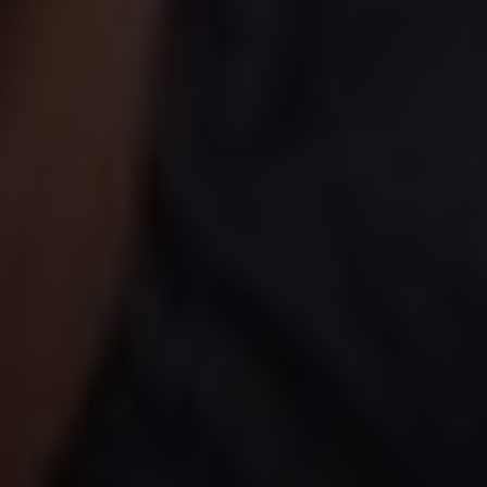
A Experiência
de Bem-Estar à Medida
O spa AREV x Maison ST redefine a
experiência de bem-estar, oferecendo
tratamentos totalmente personalizados,