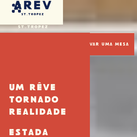
página inicial
descontrair
o spa arev com maison st
EN
FR
PT
DE
AREV SPA COM MAISON
ST
A Essência Do Luxo Mediterrânico
Reservar Agora
Reservar Uma Mesa
Criado pela marca artesanal Tropeziana, o AREV Spa
with Maison ST dispõe de duas salas de tratamento,
um hammam, a única cama de água em Saint-Tropez e
UM RÊVE
uma gama de equipamentos inovadores da Contour
Paris, concebidos para oferecer tratamentos de
TORNADO
beleza não invasivos, indolores e de alto
REALIDADE
desempenho.
A Maison ST colaborou com o Dr. Harry König do
ESTADA