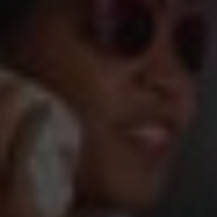
spa treatments
com ingredientes
naturais e crus
O AREV Spa with Maison ST oferece uma
variedade de tratamentos corporais
personalizados, massagens, tratamentos faciais
avançados, terapia de luz vermelha, manicures,
pedicures e muito mais.
Os tratamentos incorporam matérias-primas do
Mar Mediterrâneo e da Bretagne, como água
do mar rica em minerais, algas benéficas e areia