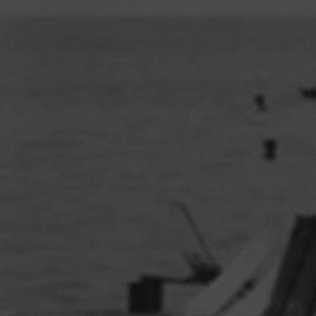
s todos diferentes e únicos — é isso que torna o mundo mais diver
ite as tradições e práticas culturais e religiosas, a aparência pessoa
deficiências de todos os hóspedes e funcionários do Hotel.
is tentadoras que as coisas possam ser quando em modo de férias, r
eis e regulamentos locais. Evitar qualquer conduta que seja antiética, il
nte, inadequada ou contrária aos padrões de comportamento aceitos
m e leis locais, incluindo, por exemplo, abuso verbal, gestos obscen
vos, violência física, atos repreensíveis, uso de drogas, abuso de álc
quer outro comportamento que possa ser uma fonte de aborrecimen
incômodo para outros hóspedes ou para a equipe do Hotel.