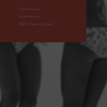
A nossa
melhor 
Contacte-nos
Encontre-nos
AREV x Paper Londres
Os nos
passados
deslumb
chinelo
fa
desport
em reci
para 