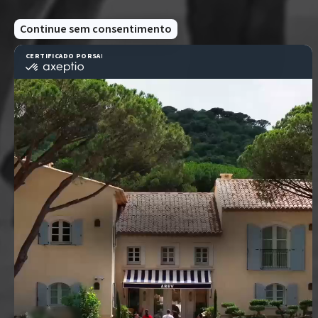
Somo
Respe
Por ma
as l
indece
orde
abusi
qual