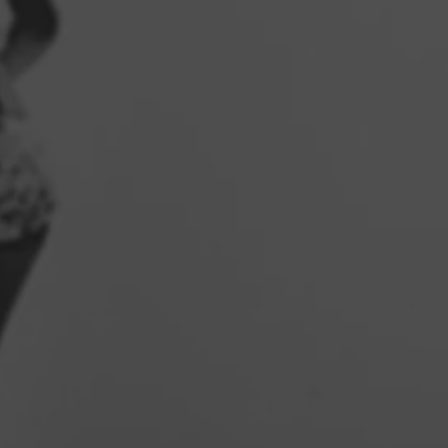
 equipa foi cuidadosamente seleccionada e treinada para lhe propor
da calorosa hospitalidade tropeziana. Por favor, respeite-os e o seu 
quando ficarem connosco.
sos locais de jantar são o epítome do glamour de Saint Tropez dos
. Ao jantar ou desfrutar de bebidas connosco à noite, vamos vestir
rar! Pedimos que não use trajes de praia, incluindo - mas não se limit
s (ou sapatos de praia semelhantes), shorts, coberturas, calções de
tos de banho. Bonés desportivos, camisolas, calças de moletom, sho
ivos e camisas/uniformes de equipa são mais bem reservados para d
ntos desportivos, por isso, por favor, deixe-os para trás quando se 
o jantar. Por fim, abstenha-se de roupas ou acessórios que exibam fra
imagens divisivas, políticas ou ofensivas.