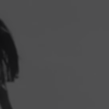
s MUITO tempo e esforço a fazer do Arev o oásis de luxo que é. A
ximo as nossas instalações, mas de uma forma que evite qualquer da
onal ou intencional, ou faça com que outros não tenham uma estadia a
connosco.
sos hóspedes estão aqui para desfrutar de um tempo despreocupado
rições do dia-a-dia e envergonhados. Todos têm de baixar os cabel
ndo, seguros, sabendo que a sua privacidade é protegida e respeita
evite tirar fotos, vídeos ou quaisquer outras gravações de outros hó
rios, e respeite o espaço pessoal e os desejos dos outros. Em partic
or, não tire fotografias ou vídeos na área geral de nenhuma celebrid