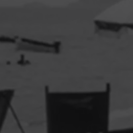
tido!
l e as
espeite
egal,
, lei e
os ou
ool ou
to ou