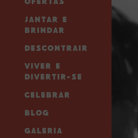
OFERTAS
Gastamo
ao má
JANTAR E
intenci
BRINDAR
DESCONTRAIR
VIVER E
Os nos
das rest
DIVERTIR-SE
em qua
favor, 
CELEBRAR
funcioná
fav
BLOG
GALERIA