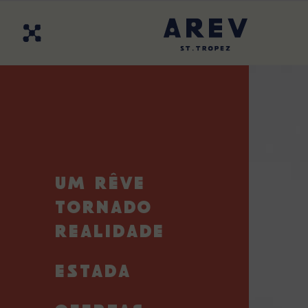
EN
FR
PT
DE
Encontre-Nos
Contacte-Nos
O A
hóspede
e 
encoraj
UM RÊVE
TORNADO
REALIDADE
ESTADA