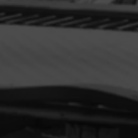
 missão é proporcionar a melhor e memorável estadia para si e para
 queridos. Pedimos que, em troca, respeite as condições contratuai
mento acordadas antes, durante e depois de uma estadia para tod
Serviços de Hóspedes desfrutados.
E o mais importante... divirta-se!
 em nossa newsletter
de Conduta do Hóspede
AREV St. Tropez,
onduct