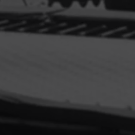
 os seus
s e de
os os
AREV