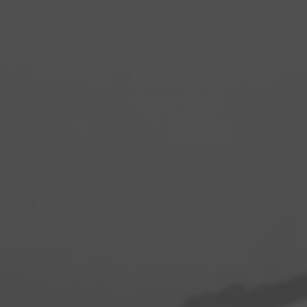
cionar o
trabalho
 tempos
-nos para
ando a -
 banho e
rts
ias fora
preparar
ses ou