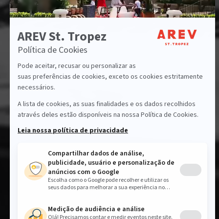
A nossa
entes
paga
inscreva-se
Código 
Guest C