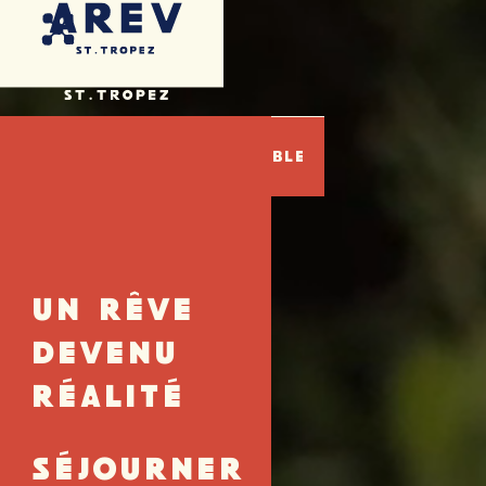
EN
FR
PT
DE
Réserver
Votre Table
UN RÊVE
DEVENU
RÉALITÉ
SÉJOURNER