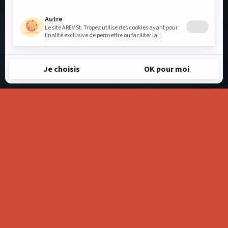
home page - fr
savourer & trinquer