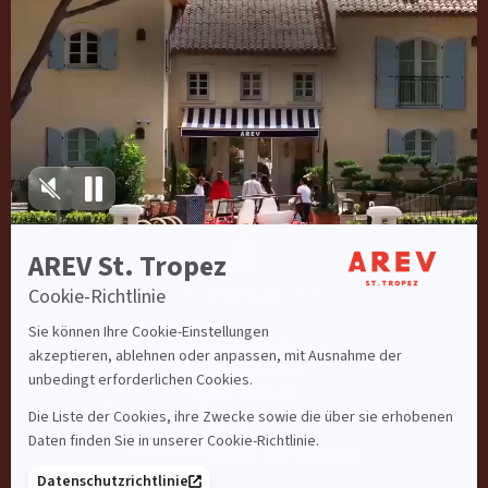
Melde dich für
unseren
Newsletter an
Ich stimme dem zu
Datenschutzrichtlinie
Verhalten der Gäste
Guest Conduct
Datenschutz
Allgemeine Geschäftsbedingungen
Karriere
Barrierefreiheit der Website