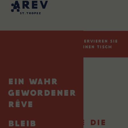
EN
FR
PT
DE
JETZT BUCHEN
Reservieren Sie
startseite
angebote
Einen Tisch
EIN WAHR
GEWORDENER
RÊVE
BELEBEN SIE DIE
BLEIB